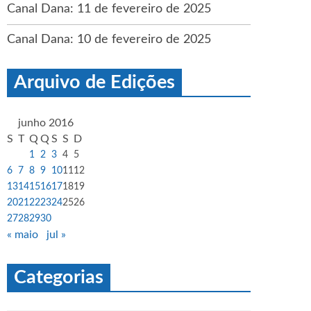
Canal Dana: 11 de fevereiro de 2025
Canal Dana: 10 de fevereiro de 2025
Arquivo de Edições
junho 2016
S
T
Q
Q
S
S
D
1
2
3
4
5
6
7
8
9
10
11
12
13
14
15
16
17
18
19
20
21
22
23
24
25
26
27
28
29
30
« maio
jul »
Categorias