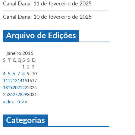
Canal Dana: 11 de fevereiro de 2025
Canal Dana: 10 de fevereiro de 2025
Arquivo de Edições
janeiro 2016
S
T
Q
Q
S
S
D
1
2
3
4
5
6
7
8
9
10
11
12
13
14
15
16
17
18
19
20
21
22
23
24
25
26
27
28
29
30
31
« dez
fev »
Categorias