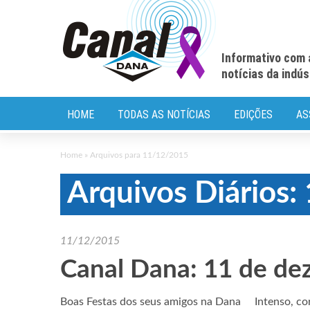
Informativo com 
notícias da indú
HOME
TODAS AS NOTÍCIAS
EDIÇÕES
AS
Home
»
Arquivos para 11/12/2015
Arquivos Diários
11/12/2015
Canal Dana: 11 de d
Boas Festas dos seus amigos na Dana Intenso, corri