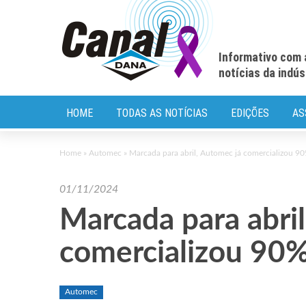
Informativo com 
notícias da indú
HOME
TODAS AS NOTÍCIAS
EDIÇÕES
AS
Home
»
Automec
»
Marcada para abril, Automec já comercializou 90
01/11/2024
Marcada para abri
comercializou 90% 
Automec