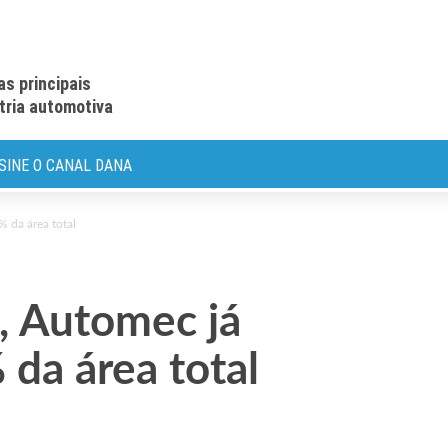
as principais
stria automotiva
SINE O CANAL DANA
% da área total
l, Automec já
da área total