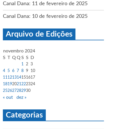
Canal Dana: 11 de fevereiro de 2025
Canal Dana: 10 de fevereiro de 2025
Arquivo de Edições
novembro 2024
S
T
Q
Q
S
S
D
1
2
3
4
5
6
7
8
9
10
11
12
13
14
15
16
17
18
19
20
21
22
23
24
25
26
27
28
29
30
« out
dez »
Categorias