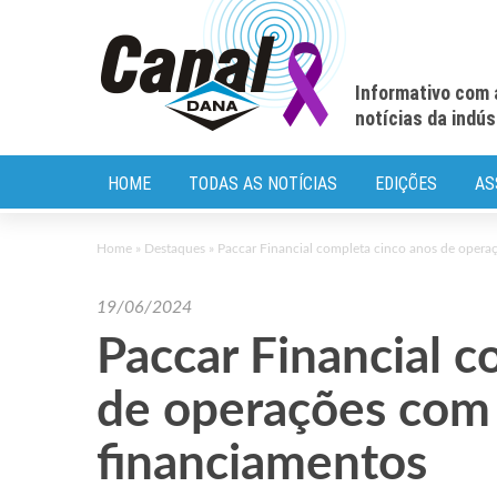
Informativo com 
notícias da indú
HOME
TODAS AS NOTÍCIAS
EDIÇÕES
AS
Home
»
Destaques
»
Paccar Financial completa cinco anos de opera
19/06/2024
Paccar Financial c
de operações com 
financiamentos