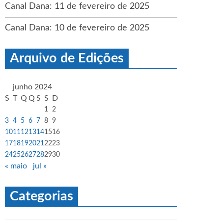
Canal Dana: 11 de fevereiro de 2025
Canal Dana: 10 de fevereiro de 2025
Arquivo de Edições
junho 2024
S
T
Q
Q
S
S
D
1
2
3
4
5
6
7
8
9
10
11
12
13
14
15
16
17
18
19
20
21
22
23
24
25
26
27
28
29
30
« maio
jul »
Categorias