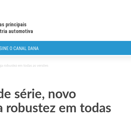
as principais
stria automotiva
SINE O CANAL DANA
ga robustez em todas as versões
e série, novo
a robustez em todas