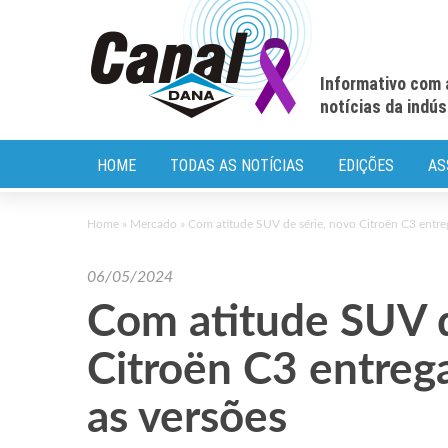
Informativo com 
notícias da indú
HOME
TODAS AS NOTÍCIAS
EDIÇÕES
AS
Home
»
Mercado
»
Com atitude SUV de série, novo Citroën C3 entre
06/05/2024
Com atitude SUV d
Citroën C3 entreg
as versões