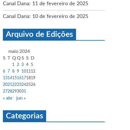
Canal Dana: 11 de fevereiro de 2025
Canal Dana: 10 de fevereiro de 2025
Arquivo de Edições
maio 2024
S
T
Q
Q
S
S
D
1
2
3
4
5
6
7
8
9
10
11
12
13
14
15
16
17
18
19
20
21
22
23
24
25
26
27
28
29
30
31
« abr
jun »
Categorias