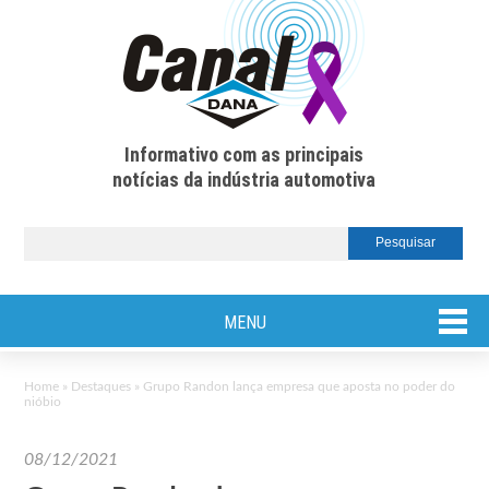
Informativo com as principais
notícias da indústria automotiva
MENU
Home
»
Destaques
»
Grupo Randon lança empresa que aposta no poder do
nióbio
08/12/2021