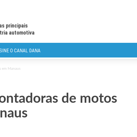
as principais
stria automotiva
SINE O CANAL DANA
as em Manaus
montadoras de motos
anaus