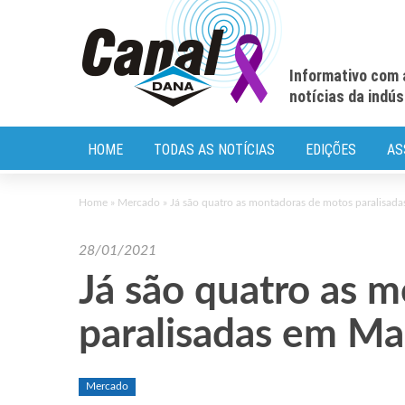
Informativo com 
notícias da indú
HOME
TODAS AS NOTÍCIAS
EDIÇÕES
AS
Home
»
Mercado
»
Já são quatro as montadoras de motos paralisad
28/01/2021
Já são quatro as 
paralisadas em M
Mercado