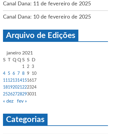
Canal Dana: 11 de fevereiro de 2025
Canal Dana: 10 de fevereiro de 2025
Arquivo de Edições
janeiro 2021
S
T
Q
Q
S
S
D
1
2
3
4
5
6
7
8
9
10
11
12
13
14
15
16
17
18
19
20
21
22
23
24
25
26
27
28
29
30
31
« dez
fev »
Categorias