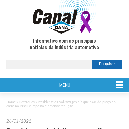
Informativo com as principais
notícias da indústria automotiva
MENU
Home
»
Destaques
»
Presidente da Volkswagen diz que 54% do preço do
carro no Brasil é imposto e defende redução
26/01/2021