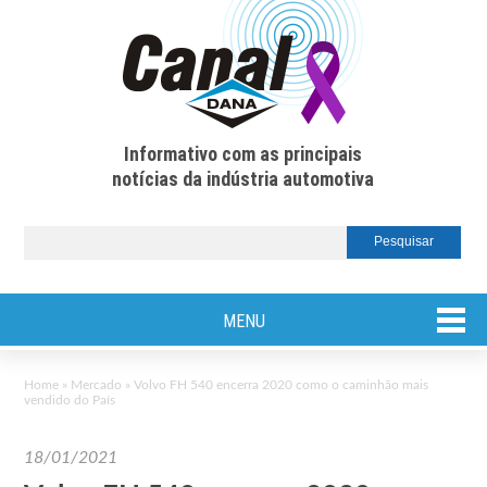
Informativo com as principais
notícias da indústria automotiva
MENU
Home
»
Mercado
»
Volvo FH 540 encerra 2020 como o caminhão mais
vendido do País
18/01/2021