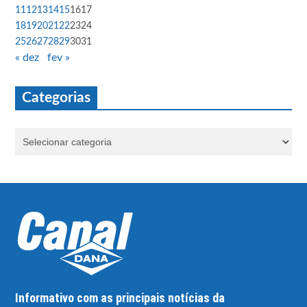
11
12
13
14
15
16
17
18
19
20
21
22
23
24
25
26
27
28
29
30
31
« dez
fev »
Categorias
Informativo com as principais notícias da