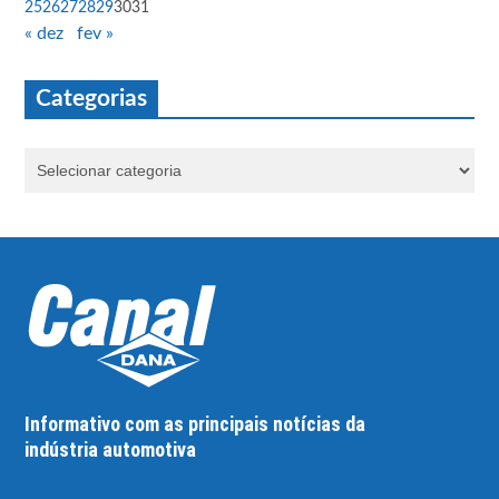
25
26
27
28
29
30
31
« dez
fev »
Categorias
Informativo com as principais notícias da
indústria automotiva