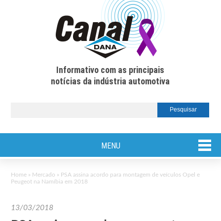
Informativo com as principais
notícias da indústria automotiva
MENU
Home
»
Mercado
»
PSA assina acordo para montagem de veículos Opel e
Peugeot na Namíbia em 2018
13/03/2018