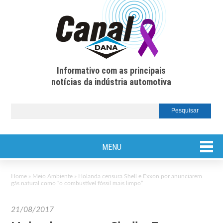
Informativo com as principais
notícias da indústria automotiva
MENU
Home
»
Meio Ambiente
»
Holanda censura Shell e Exxon por anunciarem
gás natural como “o combustível fóssil mais limpo”
21/08/2017