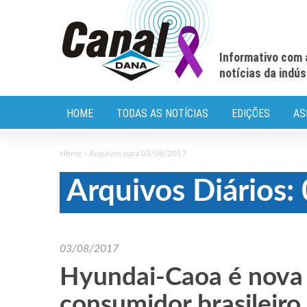
Informativo com 
notícias da indú
HOME
TODAS AS NOTÍCIAS
EDIÇÕES
AS
Home
»
Arquivos para 03/08/2017
Arquivos Diários
03/08/2017
Hyundai-Caoa é nova l
consumidor brasileiro