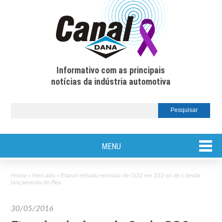
Informativo com as principais
notícias da indústria automotiva
MENU
Home
»
Mercado
»
Etanol reduziu emissão de CO2 em 352 mi de t desde
lançamento do flex
30/05/2016