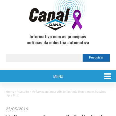
Informativo com as principais
notícias da indústria automotiva
MENU
Home
»
Mercado
»
Volkswagen lança edição limitada Run para os hatches
Up e Fox
25/05/2016