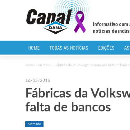
Informativo com 
notícias da indú
HOME
TODAS AS NOTÍCIAS
EDIÇÕES
AS
Home
»
Mercado
»
Fábricas da Volkswagen param por falta de banco
16/05/2016
Fábricas da Volks
falta de bancos
Mercado