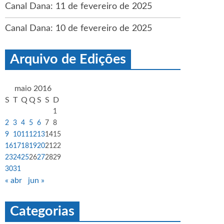
Canal Dana: 11 de fevereiro de 2025
Canal Dana: 10 de fevereiro de 2025
Arquivo de Edições
maio 2016
S
T
Q
Q
S
S
D
1
2
3
4
5
6
7
8
9
10
11
12
13
14
15
16
17
18
19
20
21
22
23
24
25
26
27
28
29
30
31
« abr
jun »
Categorias