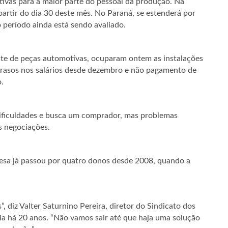
etivas para a maior parte do pessoal da produção. Na
partir do dia 30 deste mês. No Paraná, se estenderá por
 período ainda está sendo avaliado.
te de peças automotivas, ocuparam ontem as instalações
rasos nos salários desde dezembro e não pagamento de
.
dificuldades e busca um comprador, mas problemas
as negociações.
resa já passou por quatro donos desde 2008, quando a
, diz Valter Saturnino Pereira, diretor do Sindicato dos
a há 20 anos. “Não vamos sair até que haja uma solução