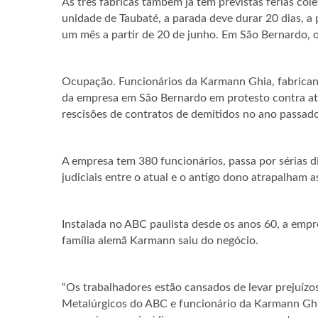
As três fábricas também já têm previstas férias col
unidade de Taubaté, a parada deve durar 20 dias, a 
um mês a partir de 20 de junho. Em São Bernardo, o
Ocupação. Funcionários da Karmann Ghia, fabrican
da empresa em São Bernardo em protesto contra at
rescisões de contratos de demitidos no ano passado
A empresa tem 380 funcionários, passa por sérias 
judiciais entre o atual e o antigo dono atrapalham 
Instalada no ABC paulista desde os anos 60, a emp
família alemã Karmann saiu do negócio.
“Os trabalhadores estão cansados de levar prejuízos”
Metalúrgicos do ABC e funcionário da Karmann Ghi