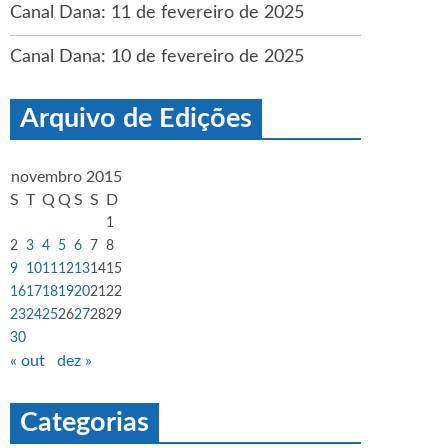
Canal Dana: 11 de fevereiro de 2025
Canal Dana: 10 de fevereiro de 2025
Arquivo de Edições
novembro 2015
S
T
Q
Q
S
S
D
1
2
3
4
5
6
7
8
9
10
11
12
13
14
15
16
17
18
19
20
21
22
23
24
25
26
27
28
29
30
« out
dez »
Categorias