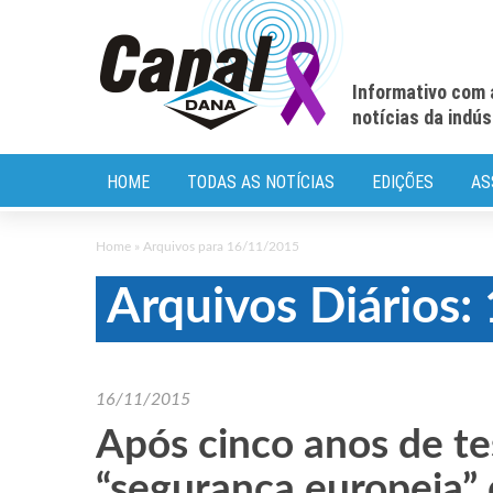
Informativo com 
notícias da indú
HOME
TODAS AS NOTÍCIAS
EDIÇÕES
AS
Home
»
Arquivos para 16/11/2015
Arquivos Diários
16/11/2015
Após cinco anos de tes
“segurança europeia” 