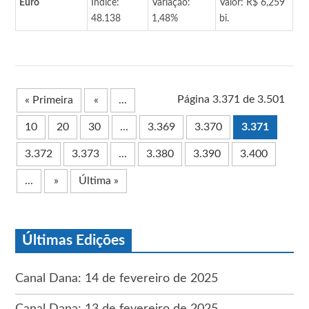
Euro
Índice:
Variação:
Valor: R$ 6,259
48.138
1,48%
bi.
Página 3.371 de 3.501
« Primeira
«
...
10
20
30
...
3.369
3.370
3.371
3.372
3.373
...
3.380
3.390
3.400
...
»
Última »
Últimas Edições
Canal Dana: 14 de fevereiro de 2025
Canal Dana: 13 de fevereiro de 2025