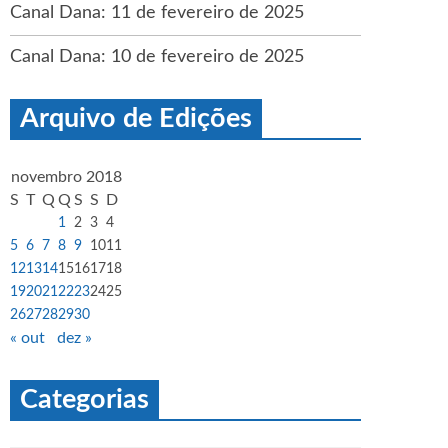
Canal Dana: 11 de fevereiro de 2025
Canal Dana: 10 de fevereiro de 2025
Arquivo de Edições
novembro 2018
S
T
Q
Q
S
S
D
1
2
3
4
5
6
7
8
9
10
11
12
13
14
15
16
17
18
19
20
21
22
23
24
25
26
27
28
29
30
« out
dez »
Categorias