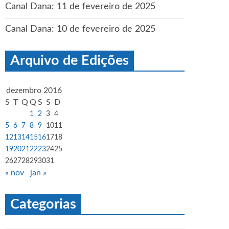
Canal Dana: 11 de fevereiro de 2025
Canal Dana: 10 de fevereiro de 2025
Arquivo de Edições
dezembro 2016
S
T
Q
Q
S
S
D
1
2
3
4
5
6
7
8
9
10
11
12
13
14
15
16
17
18
19
20
21
22
23
24
25
26
27
28
29
30
31
« nov
jan »
Categorias