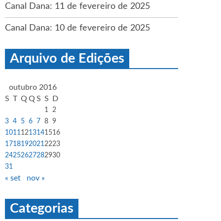
Canal Dana: 11 de fevereiro de 2025
Canal Dana: 10 de fevereiro de 2025
Arquivo de Edições
outubro 2016
S
T
Q
Q
S
S
D
1
2
3
4
5
6
7
8
9
10
11
12
13
14
15
16
17
18
19
20
21
22
23
24
25
26
27
28
29
30
31
« set
nov »
Categorias