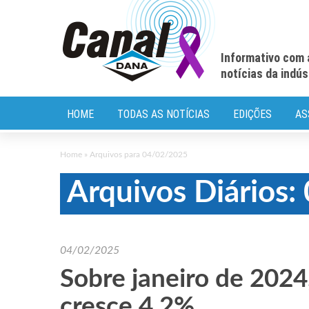
Informativo com 
notícias da indú
HOME
TODAS AS NOTÍCIAS
EDIÇÕES
AS
Home
»
Arquivos para 04/02/2025
Arquivos Diários
04/02/2025
Sobre janeiro de 2024
cresce 4,2%