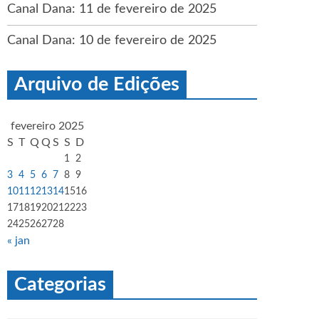
Canal Dana: 11 de fevereiro de 2025
Canal Dana: 10 de fevereiro de 2025
Arquivo de Edições
fevereiro 2025
S
T
Q
Q
S
S
D
1
2
3
4
5
6
7
8
9
10
11
12
13
14
15
16
17
18
19
20
21
22
23
24
25
26
27
28
« jan
Categorias