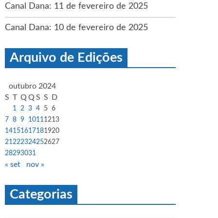
Canal Dana: 11 de fevereiro de 2025
Canal Dana: 10 de fevereiro de 2025
Arquivo de Edições
outubro 2024
S
T
Q
Q
S
S
D
1
2
3
4
5
6
7
8
9
10
11
12
13
14
15
16
17
18
19
20
21
22
23
24
25
26
27
28
29
30
31
« set
nov »
Categorias