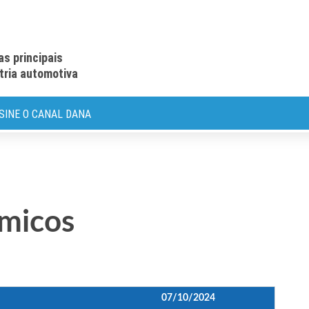
as principais
stria automotiva
SINE O CANAL DANA
ômicos
07/10/2024