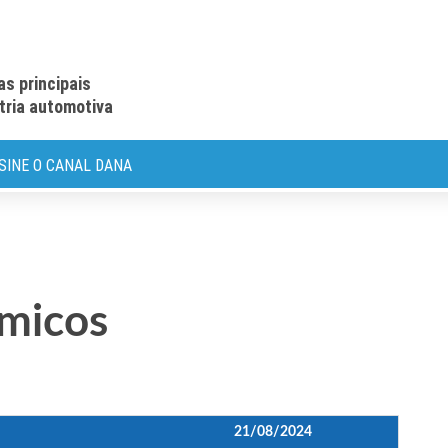
as principais
stria automotiva
SINE O CANAL DANA
ômicos
21/08/2024