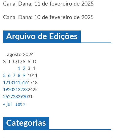
Canal Dana: 11 de fevereiro de 2025
Canal Dana: 10 de fevereiro de 2025
Arquivo de Edições
agosto 2024
S
T
Q
Q
S
S
D
1
2
3
4
5
6
7
8
9
10
11
12
13
14
15
16
17
18
19
20
21
22
23
24
25
26
27
28
29
30
31
« jul
set »
Categorias