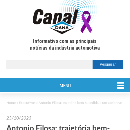
Informativo com as principais
notícias da indústria automotiva
MENU
Home
»
Executivos
»
Antonio Filosa: trajetória bem-sucedida e um até breve
23/10/2023
Antonio Filosa: trajetória bem-