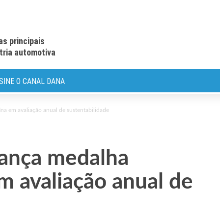
as principais
stria automotiva
SINE O CANAL DANA
na em avaliação anual de sustentabilidade
cança medalha
m avaliação anual de