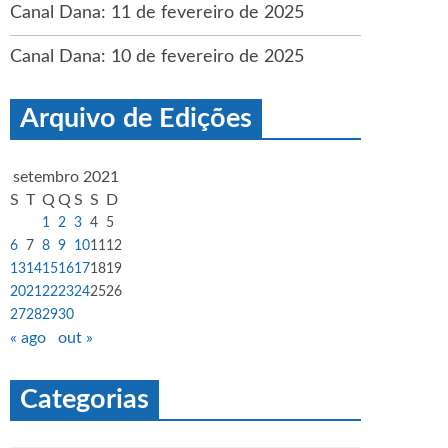
Canal Dana: 11 de fevereiro de 2025
Canal Dana: 10 de fevereiro de 2025
Arquivo de Edições
setembro 2021
S
T
Q
Q
S
S
D
1
2
3
4
5
6
7
8
9
10
11
12
13
14
15
16
17
18
19
20
21
22
23
24
25
26
27
28
29
30
« ago
out »
Categorias