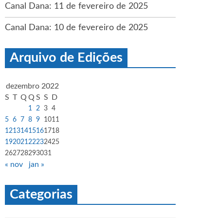
Canal Dana: 11 de fevereiro de 2025
Canal Dana: 10 de fevereiro de 2025
Arquivo de Edições
dezembro 2022
S
T
Q
Q
S
S
D
1
2
3
4
5
6
7
8
9
10
11
12
13
14
15
16
17
18
19
20
21
22
23
24
25
26
27
28
29
30
31
« nov
jan »
Categorias