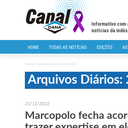
Informativo com 
notícias da indú
HOME
TODAS AS NOTÍCIAS
EDIÇÕES
AS
Home
»
Arquivos para 21/12/2022
Arquivos Diários
21/12/2022
Marcopolo fecha aco
trazer expertise em el