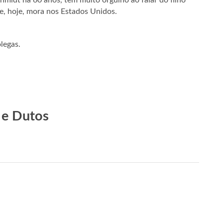
midt há 60 anos, tem muito orgulho ao falar do filho
e, hoje, mora nos Estados Unidos.
legas.
 e Dutos