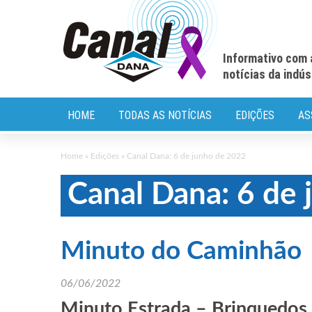
Informativo com 
notícias da indú
HOME
TODAS AS NOTÍCIAS
EDIÇÕES
AS
Home
»
Edições
»
Canal Dana: 6 de junho de 2022
Canal Dana: 6 de
Minuto do Caminhão
06/06/2022
Minuto Estrada – Brinquedos