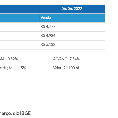
06/06/2022
Venda
R$ 4,777
R$ 4,984
R$ 5,132
MAI: 0,52%
AC/ANO: 7,54%
Variação: -1,15%
Valor: 21,100 bi.
março, diz IBGE