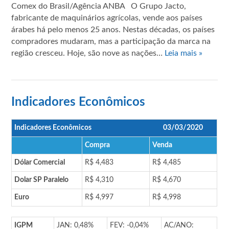
Comex do Brasil/Agência ANBA O Grupo Jacto,
fabricante de maquinários agrícolas, vende aos países
árabes há pelo menos 25 anos. Nestas décadas, os países
compradores mudaram, mas a participação da marca na
região cresceu. Hoje, são nove as nações…
Leia mais »
Indicadores Econômicos
Indicadores Econômicos
03/03/2020
Compra
Venda
Dólar Comercial
R$ 4,483
R$ 4,485
Dolar SP Paralelo
R$ 4,310
R$ 4,670
Euro
R$ 4,997
R$ 4,998
IGPM
JAN: 0,48%
FEV: -0,04%
AC/ANO: