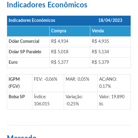
Indicadores Econômicos
Indicadores Econômicos
18/04/2023
Compra
Venda
Dólar Comercial
R$ 4,934
R$ 4,935
Dolar SP Paralelo
R$ 5,018
R$ 5,134
Euro
R$ 5,377
R$ 5,379
IGPM
FEV: -0,06%
MAR: 0,05%
AC/ANO:
(FGV)
0,17%
Bolsa SP
Índice:
Variação:
Valor: 19,890
106.015
-0,25%
bi.