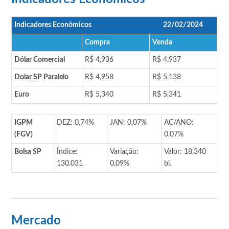
Indicadores Econômicos
22/02/2024
Compra
Venda
Dólar Comercial
R$ 4,936
R$ 4,937
Dolar SP Paralelo
R$ 4,958
R$ 5,138
Euro
R$ 5,340
R$ 5,341
IGPM
DEZ: 0,74%
JAN: 0,07%
AC/ANO:
(FGV)
0,07%
Bolsa SP
Índice:
Variação:
Valor: 18,340
130.031
0,09%
bi.
Mercado